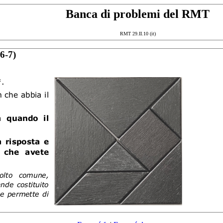
Banca di problemi del RMT
RMT 29.II.10 (it)
 6-7)