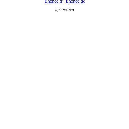
Enoncé fr
|
Enoncé de
(c) ARMT, 2021