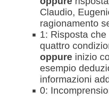
oppure
risposta
Claudio, Eugenio
ragionamento s
1: Risposta che 
quattro condizio
oppure
inizio c
esempio deduzio
informazioni add
0: Incomprensio