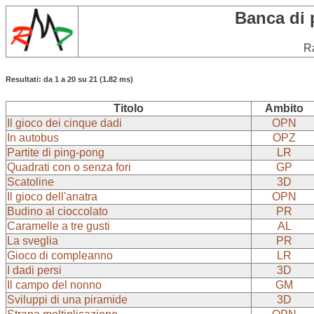
Banca di 
Ra
Resultati: da 1 a 20 su 21 (1.82 ms)
Titolo
Ambito
Il gioco dei cinque dadi
OPN
In autobus
OPZ
Partite di ping-pong
LR
Quadrati con o senza fori
GP
Scatoline
3D
Il gioco dell'anatra
OPN
Budino al cioccolato
PR
Caramelle a tre gusti
AL
La sveglia
PR
Gioco di compleanno
LR
I dadi persi
3D
Il campo del nonno
GM
Sviluppi di una piramide
3D