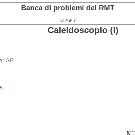
Banca di problemi del RMT
sd258-it
Caleidoscopio (I)
o:
GP
e