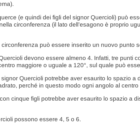
ema).
uerce (e quindi dei figli del signor Quercioli) può 
 nella circonferenza (il lato dell’esagono è proprio ug
a circonferenza può essere inserito un nuovo punto se
r Quercioli devono essere almeno 4. Infatti, tre punt
entro maggiore o uguale a 120°, sul quale può ess
i il signor Quercioli potrebbe aver esaurito lo spazio
uadrato, perché in questo modo ogni angolo al centro 
on cinque figli potrebbe aver esaurito lo spazio a di
ercioli possono essere 4, 5 o 6.