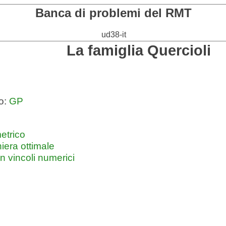
Banca di problemi del RMT
ud38-it
La famiglia Quercioli
o:
GP
etrico
iera ottimale
 vincoli numerici