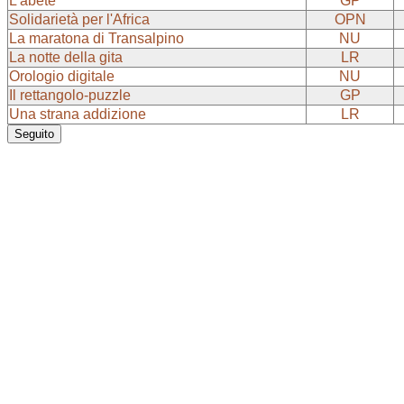
L'abete
GP
Solidarietà per l'Africa
OPN
La maratona di Transalpino
NU
La notte della gita
LR
Orologio digitale
NU
Il rettangolo-puzzle
GP
Una strana addizione
LR