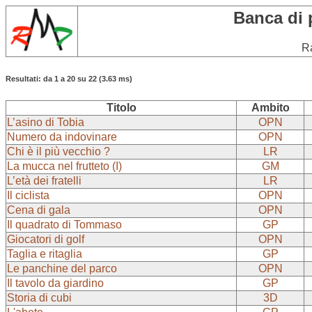
Banca di 
Ra
Resultati: da 1 a 20 su 22 (3.63 ms)
Titolo
Ambito
L’asino di Tobia
OPN
Numero da indovinare
OPN
Chi è il più vecchio ?
LR
La mucca nel frutteto (I)
GM
L’età dei fratelli
LR
Il ciclista
OPN
Cena di gala
OPN
Il quadrato di Tommaso
GP
Giocatori di golf
OPN
Taglia e ritaglia
GP
Le panchine del parco
OPN
Il tavolo da giardino
GP
Storia di cubi
3D