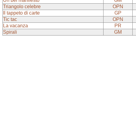
Un bel manifesto
GM
Triangolo celebre
OPN
Il tappeto di carte
GP
Tic tac
OPN
La vacanza
PR
Spirali
GM