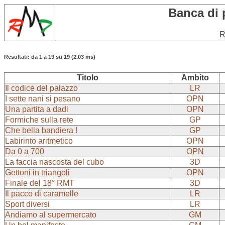
Banca di 
R
Resultati: da 1 a 19 su 19 (2.03 ms)
Titolo
Ambito
Il codice del palazzo
LR
I sette nani si pesano
OPN
Una partita a dadi
OPN
Formiche sulla rete
GP
Che bella bandiera !
GP
Labirinto aritmetico
OPN
Da 0 a 700
OPN
La faccia nascosta del cubo
3D
Gettoni in triangoli
OPN
Finale del 18° RMT
3D
Il pacco di caramelle
LR
Sport diversi
LR
Andiamo al supermercato
GM