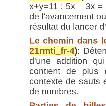
x+y=11 ; 5x – 3x =
de l'avancement ou 
résultat du lancer 
Le chemin dans l
21rmti_fr-4
)
: Déte
d'une addition qu
contient de plus
contexte de sauts e
de nombres.
Parties de bille