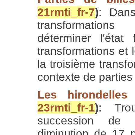
21rmti_fr-7
)
: Dan
transformations
déterminer l'état
transformations et l
la troisième transfor
contexte de parties 
Les hirondelles
23rmti_fr-1
)
: Trou
succession de d
diminution de 17 