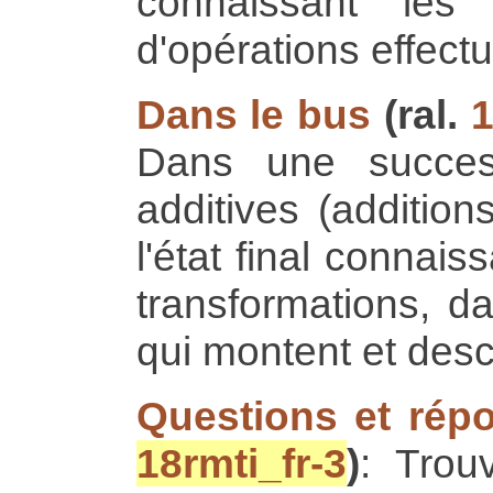
connaissant les
d'opérations effect
Dans le bus
(ral.
1
Dans une success
additives (addition
l'état final connaiss
transformations, 
qui montent et des
Questions et ré
18rmti_fr-3
)
: Trou