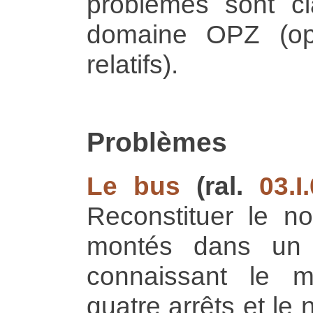
problèmes sont cl
domaine OPZ (op
relatifs).
Problèmes
Le bus
(ral.
03.I
Reconstituer le n
montés dans un 
connaissant le 
quatre arrêts et le