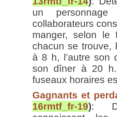
13rmtf_fr-14
)
: Dét
un personnage 
collaborateurs const
manger, selon le f
chacun se trouve, l
à 8 h, l’autre son 
son dîner à 20 h
fuseaux horaires est
Gagnants et perd
16rmtf_fr-19
)
: D