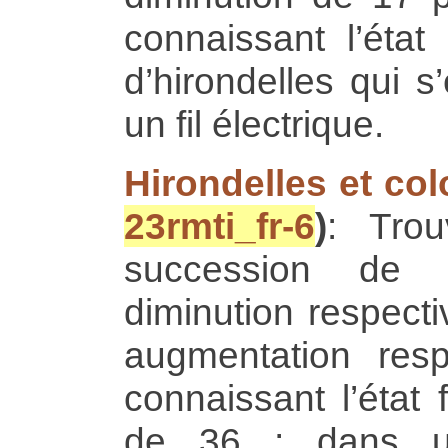
connaissant l’état
d’hirondelles qui s
un fil électrique.
Hirondelles et co
23rmti_fr-6
)
: Trou
succession de d
diminution respect
augmentation res
connaissant l’état 
de 36 ; dans un