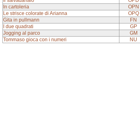
Il salvadanaio
OPD
In cartoleria
OPN
Le strisce colorate di Arianna
OPQ
Gita in pullmann
FN
I due quadrati
GP
Jogging al parco
GM
Tommaso gioca con i numeri
NU