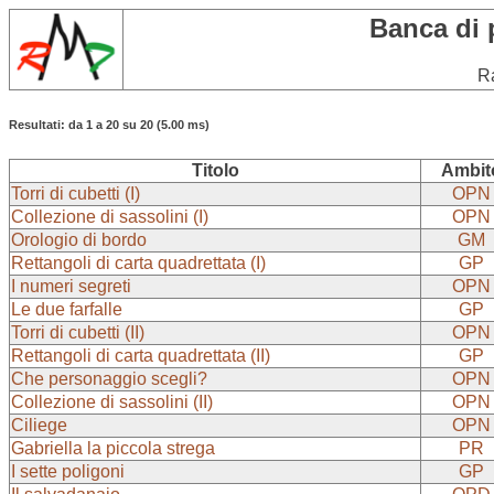
Banca di 
Ra
Resultati: da 1 a 20 su 20 (5.00 ms)
Titolo
Ambit
Torri di cubetti (I)
OPN
Collezione di sassolini (I)
OPN
Orologio di bordo
GM
Rettangoli di carta quadrettata (I)
GP
I numeri segreti
OPN
Le due farfalle
GP
Torri di cubetti (II)
OPN
Rettangoli di carta quadrettata (II)
GP
Che personaggio scegli?
OPN
Collezione di sassolini (II)
OPN
Ciliege
OPN
Gabriella la piccola strega
PR
I sette poligoni
GP