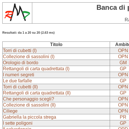
Banca di 
Ra
Resultati: da 1 a 20 su 20 (2.63 ms)
Titolo
Ambit
Torri di cubetti (I)
OPN
Collezione di sassolini (I)
OPN
Orologio di bordo
GM
Rettangoli di carta quadrettata (I)
GP
I numeri segreti
OPN
Le due farfalle
GP
Torri di cubetti (II)
OPN
Rettangoli di carta quadrettata (II)
GP
Che personaggio scegli?
OPN
Collezione di sassolini (II)
OPN
Ciliege
OPN
Gabriella la piccola strega
PR
I sette poligoni
GP