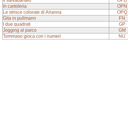
Il salvadanaio
OPD
In cartoleria
OPN
Le strisce colorate di Arianna
OPQ
Gita in pullmann
FN
I due quadrati
GP
Jogging al parco
GM
Tommaso gioca con i numeri
NU