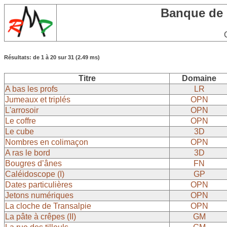
Banque de
Résultats: de 1 à 20 sur 31 (2.49 ms)
Titre
Domaine
A bas les profs
LR
Jumeaux et triplés
OPN
L'arrosoir
OPN
Le coffre
OPN
Le cube
3D
Nombres en colimaçon
OPN
A ras le bord
3D
Bougres d’ânes
FN
Caléidoscope (I)
GP
Dates particulières
OPN
Jetons numériques
OPN
La cloche de Transalpie
OPN
La pâte à crêpes (II)
GM