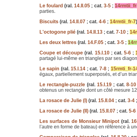
Le foulard
(ral.
14.II.05
; cat.
3-5
;
14rmtii_fr
parties.
Biscuits
(ral.
14.II.07
; cat.
4-6
;
14rmtii_fr-7
L'octogone plié
(ral.
14.II.13
; cat.
7-10
;
14r
Les deux lettres
(ral.
14.F.05
; cat.
3-5
;
14rm
Coupe et découpe
(ral.
15.I.10
; cat.
5-6
;
partagé lui-même en triangles par ses diago
Le sapin
(ral.
15.I.14
; cat.
7-8
;
15rmti_fr-1
égaux, partiellement superposés, et d’un trian
Le rectangle-puzzle
(ral.
15.I.19
; cat.
8-10
obtenus un rectangle dont un côté mesure 12
La rosace de Julie (I)
(ral.
15.II.04
; cat.
3-4
La rosace de Julie (II)
(ral.
15.II.07
; cat.
5-6
Les surfaces de Monsieur Minipot
(ral.
16
l'autre en forme de bateau) en référence à un