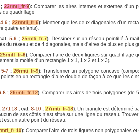
;
22rmti_fr-9
)
: Comparer les aires internes et externes d’un 
s du quadrillage
.
4-6
;
22rmtii_fr-6
)
: Montrer que les deux diagonales d'un rect
re quatre enfants).
cat.
5-6
;
25rmti_fr-7
)
: Dessiner sur un réseau pointillé à ma
s du réseau et de 4 diagonales, mais d’aires de plus en plus g
25rmtf_fr-6
)
: Comparer l’aire de deux figures sur quadrillage
vement la moitié d’un rectangle 1 x 1, 1 x 2 et 1 x 3).
.
5-7
;
26rmti_fr-9
)
: Transformer un polygone concave (composé
 points en un rectangle d’aire double de façon à ce que les cin
6-8
;
26rmti_fr-12
)
: Comparer les aires de trois polygones (de 
.
27.I.18
; cat.
8-10
;
27rmti_fr-18
)
: Un triangle est déterminé p
 aucun de ses côtés n’est situé sur une ligne du réseau. Trouv
 est un autre point du réseau.
rmtf_fr-10
)
: Comparer l'aire de trois figures non polygonales 