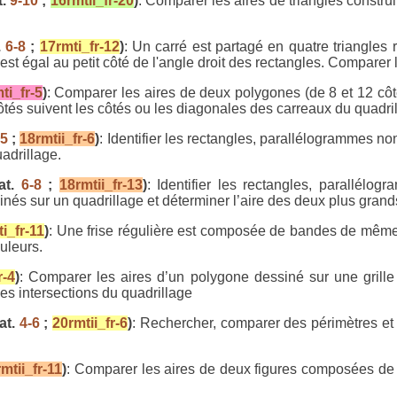
t.
9-10
;
16rmtii_fr-20
)
: Comparer les aires de triangles construi
.
6-8
;
17rmti_fr-12
)
: Un carré est partagé en quatre triangles
est égal au petit côté de l'angle droit des rectangles. Comparer l
ti_fr-5
)
: Comparer les aires de deux polygones (de 8 et 12 côt
côtés suivent les côtés ou les diagonales des carreaux du quadri
-5
;
18rmtii_fr-6
)
: Identifier les rectangles, parallélogrammes no
adrillage.
at.
6-8
;
18rmtii_fr-13
)
: Identifier les rectangles, parallél
és sur un quadrillage et déterminer l’aire des deux plus grand
i_fr-11
)
: Une frise régulière est composée de bandes de même
uleurs.
r-4
)
: Comparer les aires d’un polygone dessiné sur une grill
es intersections du quadrillage
at.
4-6
;
20rmtii_fr-6
)
: Rechercher, comparer des périmètres et a
mtii_fr-11
)
: Comparer les aires de deux figures composées de t