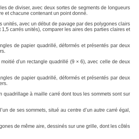
bles de diviser, avec deux sortes de segments de longueurs
tre et chacune contenant un point donné.
és unités, avec un début de pavage par des polygones clairs
 1,5 carrés unités), comparer les aires des parties claires et
ngles de papier quadrillé, déformés et présentés par deux
rs.
a moitié d'un rectangle quadrillé (9 × 6), avec celle de deux
angles de papier quadrillé, déformés et présentés par deux
ers.
n quadrillage à maille carré dont tous les sommets sont sur
e l’un de ses sommets, situé au centre d’un autre carré égal,
gones de même aire, dessinés sur une grille, dont les côtés