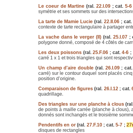
Le coeur de Martine
(ral.
22.I.09
; cat.
5-6
symétrie et ses sommets sur des intersection
La tarte de Mamie Lucie
(ral.
22.II.06
; cat
contexte de tarte rectangulaire à partager ent
La vache dans le verger (II)
(ral.
25.I.07
; 
polygone donné, composé de 4 côtés de carré
Les deux poissons
(ral.
25.F.06
; cat.
4-6
;
carré 1 x 1 et trois triangles qui sont respecti
Un champ d'aire double
(ral.
26.I.09
; cat
carré) sur le contour duquel sont placés cinq
position d’origine.
Comparaison de figures
(ral.
26.I.12
; cat.
quadrillage.
Des triangles sur une planche à clous
(ral
de points à maille carrée (planche à clous),
donnés sont inchangés et le troisième sommet
Pendentifs en or
(ral.
27.F.10
; cat.
5-7
;
27
disques de rectangles