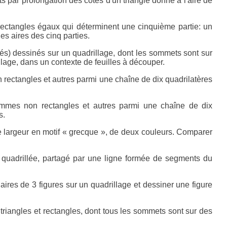
ts par prolongation des côtés d'un triangle donné à l'aire de
 rectangles égaux qui déterminent une cinquième partie: un
es aires des cinq parties.
és) dessinés sur un quadrillage, dont les sommets sont sur
llage, dans un contexte de feuilles à découper.
n rectangles et autres parmi une chaîne de dix quadrilatères
ogrammes non rectangles et autres parmi une chaîne de dix
s.
 largeur en motif « grecque », de deux couleurs. Comparer
e quadrillée, partagé par une ligne formée de segments du
ires de 3 figures sur un quadrillage et dessiner une figure
riangles et rectangles, dont tous les sommets sont sur des