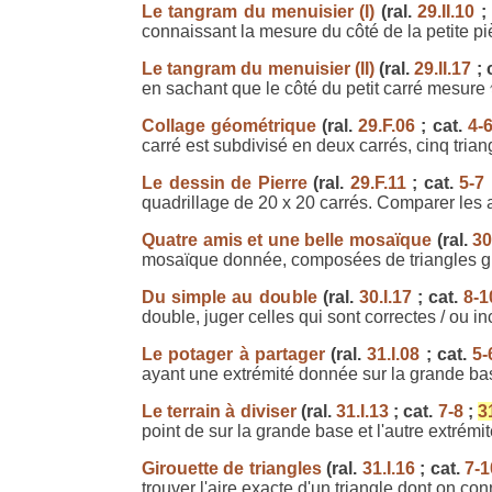
Le tangram du menuisier (I)
(ral.
29.II.10
;
connaissant la mesure du côté de la petite pi
Le tangram du menuisier (II)
(ral.
29.II.17
; 
en sachant que le côté du petit carré mesure
Collage géométrique
(ral.
29.F.06
; cat.
4-
carré est subdivisé en deux carrés, cinq tria
Le dessin de Pierre
(ral.
29.F.11
; cat.
5-7
quadrillage de 20 x 20 carrés. Comparer les 
Quatre amis et une belle mosaïque
(ral.
30
mosaïque donnée, composées de triangles gri
Du simple au double
(ral.
30.I.17
; cat.
8-1
double, juger celles qui sont correctes / ou in
Le potager à partager
(ral.
31.I.08
; cat.
5-
ayant une extrémité donnée sur la grande base
Le terrain à diviser
(ral.
31.I.13
; cat.
7-8
;
3
point de sur la grande base et l'autre extrémi
Girouette de triangles
(ral.
31.I.16
; cat.
7-1
trouver l'aire exacte d'un triangle dont on con