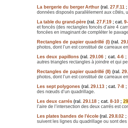
La bergerie du berger Arthur
(ral.
27.F.11
;
données disposés parallèlement aux côtés, un
La table du grand-père
(ral.
27.F.19
; cat.
9
et foncés (des rectangles foncés d’aire 4 carré
foncées en imaginant de compléter le pavage
Rectangles de papier quadrillé (I)
(ral.
29.
photos, dont l’un est constitué de carreaux e
Les deux papillons
(ral.
29.I.06
; cat.
4-6
autres triangles rectangles à joindre et qui pe
Rectangles de papier quadrillé (II)
(ral.
29.
photos, dont l’un est constitué de carreaux en
Les sept polygones
(ral.
29.I.13
; cat.
7-8
des nœuds d’un quadrillage.
Les deux carrés
(ral.
29.I.18
; cat.
8-10
;
29
l’aire de l’intersection des deux carrés est co
Les plates bandes de l'école
(ral.
29.II.02
;
suivent les lignes du quadrillage ou sont des