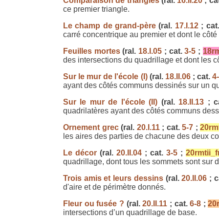
Comparaison de triangles
(ral.
16.II.20
; ca
ce premier triangle.
Le champ de grand-père
(ral.
17.I.12
; cat
carré concentrique au premier et dont le côté 
Feuilles mortes
(ral.
18.I.05
; cat.
3-5
;
18rm
des intersections du quadrillage et dont les 
Sur le mur de l'école (I)
(ral.
18.II.06
; cat.
4
ayant des côtés communs dessinés sur un qu
Sur le mur de l'école (II)
(ral.
18.II.13
; c
quadrilatères ayant des côtés communs dessin
Ornement grec
(ral.
20.I.11
; cat.
5-7
;
20rmt
les aires des parties de chacune des deux co
Le décor
(ral.
20.II.04
; cat.
3-5
;
20rmtii_f
quadrillage, dont tous les sommets sont sur d
Trois amis et leurs dessins
(ral.
20.II.06
; c
d'aire et de périmètre donnés.
Fleur ou fusée ?
(ral.
20.II.11
; cat.
6-8
;
20r
intersections d’un quadrillage de base.