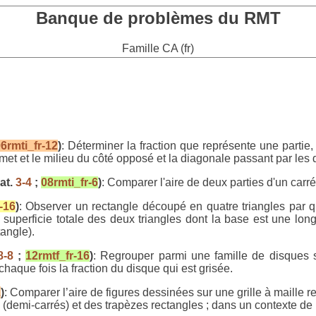
Banque de problèmes du RMT
Famille CA (fr)
6rmti_fr-12
)
: Déterminer la fraction que représente une partie,
et et le milieu du côté opposé et la diagonale passant par les
at.
3-4
;
08rmti_fr-6
)
: Comparer l'aire de deux parties d'un carré
-16
)
: Observer un rectangle découpé en quatre triangles par qu
uperficie totale des deux triangles dont la base est une long
tangle).
8-8
;
12rmtf_fr-16
)
: Regrouper parmi une famille de disques s
haque fois la fraction du disque qui est grisée.
2
)
: Comparer l’aire de figures dessinées sur une grille à maille 
 (demi-carrés) et des trapèzes rectangles ; dans un contexte de 