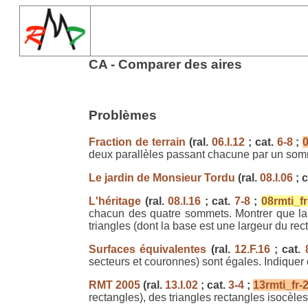
CA - Comparer des aires
Problèmes
Fraction de terrain
(ral.
06.I.12
; cat.
6-8
;
0
deux parallèles passant chacune par un somm
Le jardin de Monsieur Tordu
(ral.
08.I.06
; c
L'héritage
(ral.
08.I.16
; cat.
7-8
;
08rmti_fr
chacun des quatre sommets. Montrer que la s
triangles (dont la base est une largeur du rec
Surfaces équivalentes
(ral.
12.F.16
; cat.
secteurs et couronnes) sont égales. Indiquer c
RMT 2005
(ral.
13.I.02
; cat.
3-4
;
13rmti_fr-
rectangles), des triangles rectangles isocèles