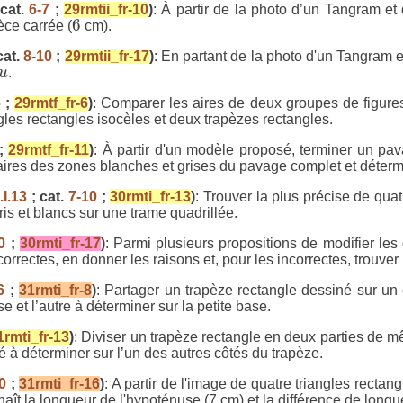
 cat.
6-7
;
29rmtii_fr-10
)
: À partir de la photo d’un Tangram e
6
6
èce carrée (
cm).
cat.
8-10
;
29rmtii_fr-17
)
: En partant de la photo d'un Tangram 
u
u
.
6
;
29rmtf_fr-6
)
: Comparer les aires de deux groupes de figures 
ngles rectangles isocèles et deux trapèzes rectangles.
;
29rmtf_fr-11
)
: À partir d'un modèle proposé, terminer un pa
aires des zones blanches et grises du pavage complet et détermi
.I.13
; cat.
7-10
;
30rmti_fr-13
)
: Trouver la plus précise de quatr
s et blancs sur une trame quadrillée.
0
;
30rmti_fr-17
)
: Parmi plusieurs propositions de modifier les
correctes, en donner les raisons et, pour les incorrectes, trouver 
6
;
31rmti_fr-8
)
: Partager un trapèze rectangle dessiné sur u
 et l’autre à déterminer sur la petite base.
1rmti_fr-13
)
: Diviser un trapèze rectangle en deux parties de
té à déterminer sur l’un des autres côtés du trapèze.
0
;
31rmti_fr-16
)
: A partir de l'image de quatre triangles recta
naît la longueur de l'hypoténuse (7 cm) et la différence de longue