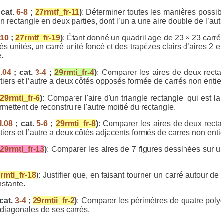
 cat.
6-8
;
27rmtf_fr-11
)
: Déterminer toutes les manières possi
 rectangle en deux parties, dont l’un a une aire double de l’au
-10
;
27rmtf_fr-19
)
: Étant donné un quadrillage de 23 × 23 carr
s unités, un carré unité foncé et des trapèzes clairs d’aires 2 et
.
I.04
; cat.
3-4
;
29rmti_fr-4
)
: Comparer les aires de deux recta
ntiers et l’autre a deux côtés opposés formée de carrés non entie
;
29rmti_fr-6
)
: Comparer l'aire d'un triangle rectangle, qui est l
rmettent de reconstruire l'autre moitié du rectangle.
I.08
; cat.
5-6
;
29rmti_fr-8
)
: Comparer les aires de deux rect
tiers et l’autre a deux côtés adjacents formés de carrés non enti
;
29rmti_fr-13
)
: Comparer les aires de 7 figures dessinées sur u
rmti_fr-18
)
: Justifier que, en faisant tourner un carré autour d
nstante.
 cat.
3-4
;
29rmtii_fr-2
)
: Comparer les périmètres de quatre poly
 diagonales de ses carrés.