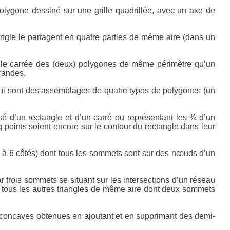
polygone dessiné sur une grille quadrillée, avec un axe de
angle le partagent en quatre parties de même aire (dans un
ille carrée des (deux) polygones de même périmètre qu’un
randes.
 qui sont des assemblages de quatre types de polygones (un
 d’un rectangle et d’un carré ou représentant les ¾ d’un
q points soient encore sur le contour du rectangle dans leur
5 à 6 côtés) dont tous les sommets sont sur des nœuds d’un
ar trois sommets se situant sur les intersections d’un réseau
er tous les autres triangles de même aire dont deux sommets
et concaves obtenues en ajoutant et en supprimant des demi-