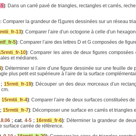
-5
)
: Dans un carré pavé de triangles, rectangles et carrés, recher
)
: Comparer la grandeur de f1gures dessinées sur un réseau tria
mtii_fr-13
)
: Comparer l'aire d'un octogone à celle d'un hexagon
tf_fr-5
)
: Comparer l'aire des lettres D et G composées de figur
15rmti_fr-10
)
: Comparer les aires de deux figures composées 
nales et médianes.
4
)
: Déterminer si l'aire d'une figure dessinée sur une feuille de
gle plus petit est supérieure à l'aire de la surface complémentai
;
15rmti_fr-19
)
: Découper un des deux morceaux d'un rectangle
 cm.
;
15rmtii_fr-4
)
: Comparer l'aire de deux surfaces constituées de 
;
15rmtii_fr-7
)
: Décomposer une surface en carrés et triangles e
.II.06
; cat.
4-5
;
16rmtii_fr-6
)
: Déterminer la grandeur de deux 
e surface carrée de référence.